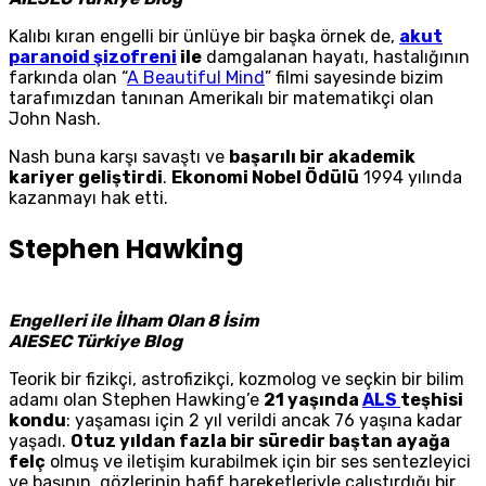
Kalıbı kıran engelli bir ünlüye bir başka örnek de,
akut
paranoid şizofreni
ile
damgalanan hayatı, hastalığının
farkında olan “
A Beautiful Mind
” filmi sayesinde bizim
tarafımızdan tanınan Amerikalı bir matematikçi olan
John Nash.
Nash buna karşı savaştı ve
başarılı bir akademik
kariyer geliştirdi
.
Ekonomi Nobel Ödülü
1994 yılında
kazanmayı hak etti.
Stephen Hawking
Engelleri ile İlham Olan 8 İsim
AIESEC Türkiye Blog
Teorik bir fizikçi, astrofizikçi, kozmolog ve seçkin bir bilim
adamı olan Stephen Hawking’e
21 yaşında
ALS
teşhisi
kondu
: yaşaması için 2 yıl verildi ancak 76 yaşına kadar
yaşadı.
Otuz yıldan fazla bir süredir baştan ayağa
felç
olmuş ve iletişim kurabilmek için bir ses sentezleyici
ve başının, gözlerinin hafif hareketleriyle çalıştırdığı bir