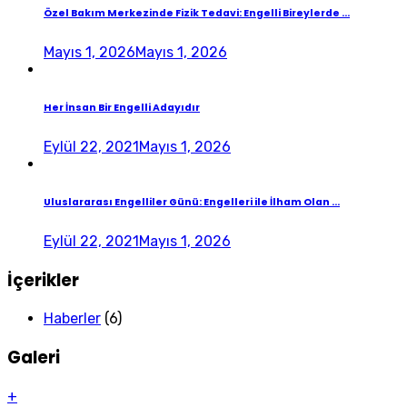
Özel Bakım Merkezinde Fizik Tedavi: Engelli Bireylerde ...
Mayıs 1, 2026
Mayıs 1, 2026
Her İnsan Bir Engelli Adayıdır
Eylül 22, 2021
Mayıs 1, 2026
Uluslararası Engelliler Günü: Engelleri ile İlham Olan ...
Eylül 22, 2021
Mayıs 1, 2026
İçerikler
Haberler
(6)
Galeri
+