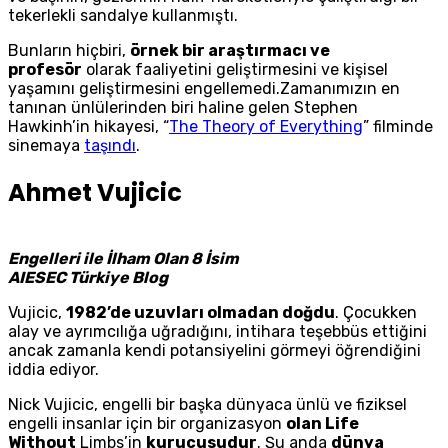
tekerlekli sandalye kullanmıştı.
Bunların hiçbiri,
örnek bir araştırmacı ve
profesör
olarak faaliyetini geliştirmesini ve kişisel
yaşamını geliştirmesini engellemedi.Zamanımızın en
tanınan ünlülerinden biri haline gelen Stephen
Hawkinh’in hikayesi, “
The Theory of Everything
” filminde
sinemaya
taşındı
.
Ahmet Vujicic
Engelleri ile İlham Olan 8 İsim
AIESEC Türkiye Blog
Vujicic,
1982’de uzuvları olmadan doğdu
. Çocukken
alay ve ayrımcılığa uğradığını, intihara teşebbüs ettiğini
ancak zamanla kendi potansiyelini görmeyi öğrendiğini
iddia ediyor.
Nick Vujicic, engelli bir başka dünyaca ünlü ve fiziksel
engelli insanlar için bir organizasyon
olan Life
Without
Limbs’in
kurucusudur
. Şu anda
dünya