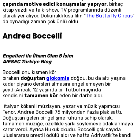
çapında motive edici konuşmalar yapıyor
, birkaç
kitap yazdı ve talk-show, TV programlarında düzenli
olarak yer alıyor. Dokunaklı kısa film “
The Butterfly Circus
”
da oynadığı zaman çok ünlü oldu.
Andrea Boccelli
Engelleri ile İlham Olan 8 İsim
AIESEC Türkiye Blog
Boccelli onu kısmen kör
bırakan
doğuştan
glokomla
doğdu, bu da altı yaşına
kadar piyano dersleri almasını engellemeyen bir
şeydi.Ancak, 12 yaşında bir futbol maçında
kendisini
tamamen kör
eden bir darbe aldı.
İtalyan kökenli müzisyen, yazar ve müzik yapımcısı
Tenor, Andrea Boccelli 75 milyondan fazla plak sattı.
Doğuştan gelen bir gelişme ruhuna sahip olarak,
tamamen müziğe, özellikle şarkı söylemeye odaklanmaya
karar verdi. Ayrıca Hukuk okudu. Boccelli çok sayıda
uluslararası prestij ödülü aldı ve hatta Adriyatik’te kendi