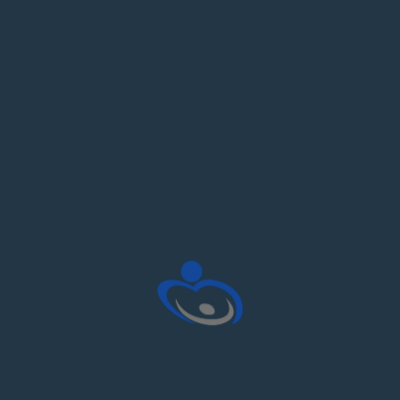
Psiko-Sosyal Destek
Bireylerimizin sosyal hayata katılımı için spor,
piknik, yürüyüş ve el becerisi atölyeleriyle
moral ve motivasyon yüksek tutulur.
Devamı